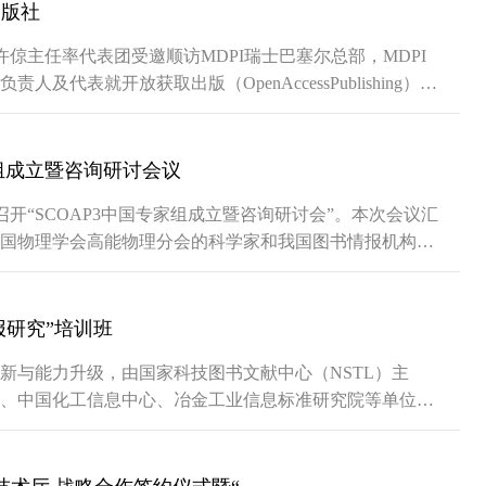
出版社
）许倞主任率代表团受邀顺访MDPI瑞士巴塞尔总部，MDPI
表就开放获取出版（OpenAccessPublishing）进
and先生介绍了MDPI的发展历程与公司使命，重点分享了公司在
组成立暨咨询研讨会议
）召开“SCOAP3中国专家组成立暨咨询研讨会”。本次会议汇
中国物理学会高能物理分会的科学家和我国图书情报机构资
入交流研讨。NSTL主任许倞，副主任郭志伟、李普，中国
.
报研究”培训班
新与能力升级，由国家科技图书文献中心（NSTL）主
、中国化工信息中心、冶金工业信息标准研究院等单位共
与场景实践”培训班，于2025年9月24日至26日在北京
并致辞，来自...