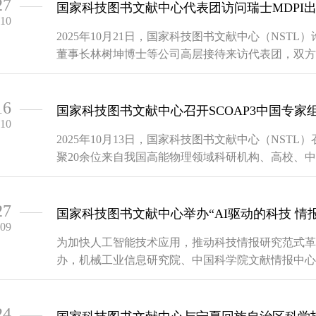
27
——
国家科技图书文献中心代表团访问瑞士MDPI
-10
2025年10月21日，国家科技图书文献中心（NSTL
董事长林树坤博士等公司高层接待来访代表团，双方负责人及代
行了深入交流。MDPI首席运营官AlistairFreel
支持科研机...
16
——
国家科技图书文献中心召开SCOAP3中国专家
-10
2025年10月13日，国家科技图书文献中心（NSTL
聚20余位来自我国高能物理领域科研机构、高校、
深专家，围绕SCOAP3未来发展方向与战略进行深
科学院文献情报中心副主任张智雄出席本次会议。N..
27
——
国家科技图书文献中心举办“AI驱动的科技 情
-09
为加快人工智能技术应用，推动科技情报研究范式革
办，机械工业信息研究院、中国科学院文献情报中心
同承办的“AI驱动的科技情报研究：方法创新、工具赋能
举办。国家科技图书文献中心郭志伟副主任出席开班式
24
——