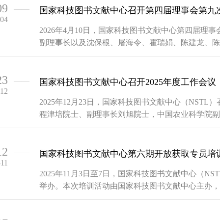
09
——
国家科技图书文献中心召开第四届理事会第九
-04
2026年4月10日，国家科技图书文献中心第四届
副理事长以及沈保根、屠海令、霍瑞娟、陈建龙、陈
事或理事代表参加会议，中心许倞主任、郭志伟副主
事长程津培院士 中心副理事长刘旭院士许倞主任向理事
23
——
国家科技图书文献中心召开2025年度工作会议
-12
2025年12月23日，国家科技图书文献中心（NSTL
程津培院士、副理事长刘旭院士，中国农业科学院副
术部四司三处处长李华、财政部科教和文化司二级主
志伟、副主任李普、职务理事中国科学院文献情报中心
12
——
国家科技图书文献中心第六期开放获取专员培
-11
2025年11月3日至7日，国家科技图书文献中心（
举办。本次培训活动由国家科技图书文献中心主办，
办，旨在深入探讨开放获取的知识前沿与重要议题，
展。 ...