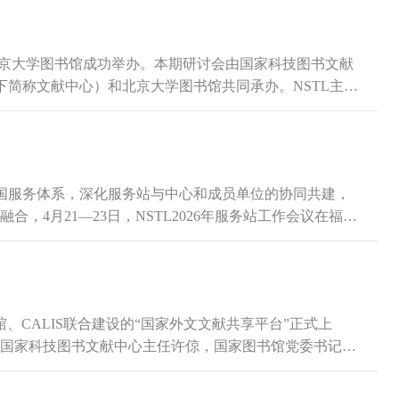
会在北京大学图书馆成功举办。本期研讨会由国家科技图书文献
下简称文献中心）和北京大学图书馆共同承办。NSTL主任
并致辞。开幕式由文献中心副主任张智雄主持。许倞在致
科学生态...
全国服务体系，深化服务站与中心和成员单位的协同共建，
，4月21—23日，NSTL2026年服务站工作会议在福州
键节点，聚焦科技文献资源建设、AI赋能服务升级、区域创
量发展...
馆、CALIS联合建设的“国家外文文献共享平台”正式上
国家科技图书文献中心主任许倞，国家图书馆党委书记、
北京大学图书馆副馆长童云海参加发布会并共同启动“国
国家外文文...