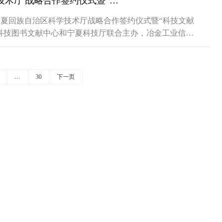
国家科技图书文献中心与宁夏回族自治区科学技术厅 战略合作签约仪式暨“科技文献服务宁夏科技创新” 培训班在银川召开
与宁夏回族自治区科学技术厅战略合作签约仪式暨“科技文献
科技图书文献中心和宁夏科技厅联合主办，冶金工业信息
医学科学院医学信息研究所、中国科学院文献情报中心承
会协办。国家科技图...
…
30
下一页