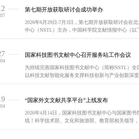
12
——
第七期开放获取研讨会成功举办
-07
2026年6月29日-7月3日，第七期开放获取研讨
中心（NSTL）主办，中国科学院文献情报中心（以
许倞，北京大学党委常委、副校长初晓波出席开幕式
辞中指出，当前全球开放科学格局深度变革，新型开放
27
——
国家科技图书文献中心召开服务站工作会议
-04
为持续完善国家科技图书文献中心（简称NSTL）
以科技文献智能化服务支撑科技创新与产业创新深度融合
顺利召开。本次会议紧扣“十五五”规划开局之年关
新支撑等核心议题，共谋数智化时代科技文献服务高质
19
——
“国家外文文献共享平台”上线发布
-04
2026年4月14日，国家科技图书文献中心与国家图书
线！科学技术部、文化和旅游部、教育部相关领导，
副馆长陈樱，中国高等教育文献保障系统管理中心、
家外文文献共享平台”。“国家外文文献共享平台”启动“