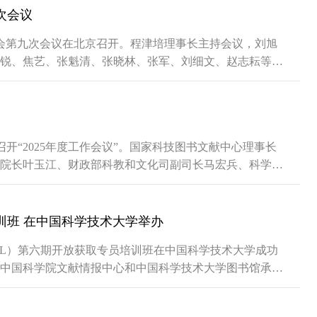
次会议
理事会第九次会议在北京召开。程津培理事长主持会议，刘旭
锐、焦艺、张魁清、张晓林、张军、刘细文、赵志耘等理
任、李普副主任以及成员单位相关领导列席会议。中心理
会做了...
）召开“2025年度工作会议”。国家科技图书文献中心理事长
院长叶玉江、财政部科教和文化司副司长马宏兵、科学技
任科员孔紫璇等领导出席会议，中心主任许倞、副主任郭
主任刘细...
训班 在中国科学技术大学举办
NSTL）第六期开放获取专员培训班在中国科学技术大学成功
中国科学院文献情报中心和中国科学技术大学图书馆承
提升专业人才的实践能力，推动我国开放获取稳步向前发